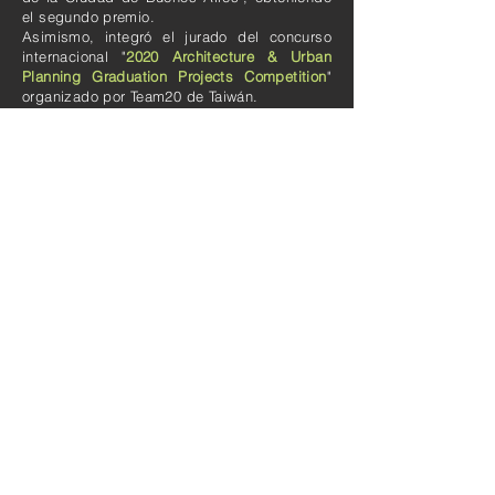
el segundo premio.
Asimismo, integr
ó el jurado del concurso
internacional "
2020 Architecture & Urban
Planning Graduation Projects Competition
"
organizado por
Team20
de Taiwá
n.
Desde 2011 es profesor de la Universidad
de Buenos Aires (FADU-UBA) en la cátedra
del Arq. Jaime Grinberg,
desempeñándose
en las materias de
Arquitectura 4, Proyecto Urbano y Proyecto
Arquitectónico. En 2021 fué elegido
Docente
Distinguido e
n la convocatoria GENfadu
, con
la obra Urban Style 2.
← VOLVER
Comunicate con nosotros y
seguinos en las redes sociales.
Contacto