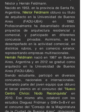
Néstor y Hernán Feldmann.
Nacido en 1953, en la provincia de Santa Fé,
Argentina,
Néstor Feldmann
obtuvo su título
de arquitecto en la Universidad de Buenos
Aires (FADU-UBA) en 1982.
Profesionalmente ha desarrollado diversos
proyectos de arquitectura residencial y
comercial, y participado en diferentes
concursos privados. Asimismo, se ha
desempeñado en la actividad comercial, en
distintos rubros, y en comercio exterior,
representando empresas multinacionales.
Hernán Feldmann
nació en 1987 en Buenos
Aires, Argentina y en 2012 se graduó como
arquitecto en la Universidad de Buenos
Aires (FADU-UBA).
Siendo estudiante, participó en diversos
concursos, nacionales e internacionales,
formando parte del joven equipo que obtuvo
el tercer premio en el concurso del "
Nuevo
Centro Cívico: Nodo Reconquista
" en
2010.
Ese mismo año, colaboró con los
estudios Dieguez Fridman y GM+S+B+V en
el concurso del "Consejo de la Magistratura
de la Ciudad de Buenos Aires", obteniendo